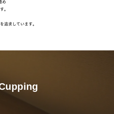
極め
す。
を追求しています。​
Cupping